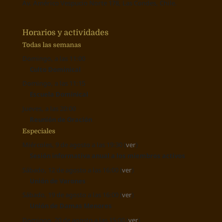
Av. Américo Vespucio Norte 178, Las Condes, Chile.
Horarios y actividades
Todas las semanas
Domingo, a las 11:00
Culto Dominical
Domingo, a las 11:15
Escuela Dominical
Jueves, a las 20:00
Reunión de Oración
Especiales
Miércoles, 9 de agosto a las 19:30 (
ver
)
Sesión informativa anual a los miembros activos
Sábado, 12 de agosto a las 16:00 (
ver
)
Unión de Varones
Sábado, 19 de agosto a las 16:00 (
ver
)
Unión de Damas Menores
Domingo, 20 de agosto a las 15:00 (
ver
)