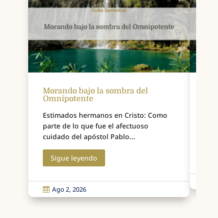
Morando bajo la sombra del
El 
Omnipotente
Muy
Estimados hermanos en Cristo: Como
a sí
parte de lo que fue el afectuoso
ent
cuidado del apóstol Pablo...
S
Sigue leyendo
J

Ago 2, 2026
