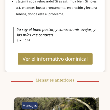
¿Está mi copa rebozando? Si es así, ¡muy bien! Si no es
así, entonces busca prontamente, en oración y lectura
bíblica, dónde está el problema.
Yo soy el buen pastor; y conozco mis ovejas, y
las mías me conocen,
Juan 10:14
Ver el informativo dominical
Mensajes anteriores
Mensajes
Men