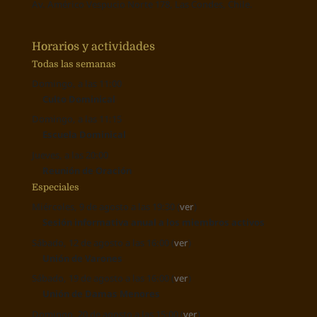
Av. Américo Vespucio Norte 178, Las Condes, Chile.
Horarios y actividades
Todas las semanas
Domingo, a las 11:00
Culto Dominical
Domingo, a las 11:15
Escuela Dominical
Jueves, a las 20:00
Reunión de Oración
Especiales
Miércoles, 9 de agosto a las 19:30 (
ver
)
Sesión informativa anual a los miembros activos
Sábado, 12 de agosto a las 16:00 (
ver
)
Unión de Varones
Sábado, 19 de agosto a las 16:00 (
ver
)
Unión de Damas Menores
Domingo, 20 de agosto a las 15:00 (
ver
)