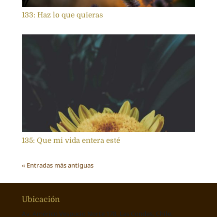
133: Haz lo que quieras
135: Que mi vida entera esté
« Entradas más antiguas
Ubicación
Av. Américo Vespucio Norte 178, Las Condes, Chile.