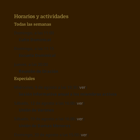
Horarios y actividades
Todas las semanas
Domingo, a las 11:00
Culto Dominical
Domingo, a las 11:15
Escuela Dominical
Jueves, a las 20:00
Reunión de Oración
Especiales
Miércoles, 9 de agosto a las 19:30 (
ver
)
Sesión informativa anual a los miembros activos
Sábado, 12 de agosto a las 16:00 (
ver
)
Unión de Varones
Sábado, 19 de agosto a las 16:00 (
ver
)
Unión de Damas Menores
Domingo, 20 de agosto a las 15:00 (
ver
)