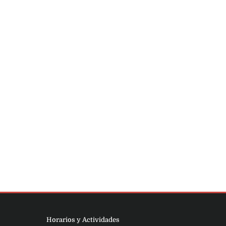
Pastor Sergio Oschilewski Malinowski
Hermano José Trejo Larenas
Horarios y Actividades