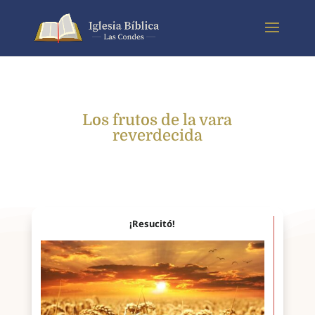
Los frutos de la vara
reverdecida
¡Resucitó!