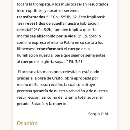
tocará la trompeta, y los muertos serán resucitados
incorruptibles, y nosotros seremos
transformados
.” 1ª Co.15:51b, 52. Esto implicará:
“
ser revestidos
de aquella nuestra habitación
celestial” 2ª Co.5:2b; también implica que: “lo
mortal sea
absorbido por la vida
” 2ª Co. 5:4b; o
como lo expresa el mismo Pablo en su carta a los
filipenses: “
transformará
el cuerpo de la
humillación nuestra, para que seamos semejantes
al cuerpo de la gloria suya…” Fil. 3:21.
El acceso a las mansiones celestiales está dado
gracias a la obra de Cristo, obra aprobada por
medio de Su resurrección, la cual constituye
preciosa garantía de nuestra salvación y de nuestra
resurrección, así como del triunfo total sobre: el
pecado, Satanás y la muerte.
Sergio O.M.
Oración