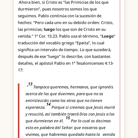
Ahora bien, si Cristo es “las Primicias de los que
durmieron”, pues nosotros somos los que
seguimos. Pablo continúa con la sucesión de
hechos: “Pero cada uno en su debido orden: Cristo,
las primicias;
luego
los que son de Cristo en su
venida.” 1ª Cor. 15:23. Pablo usa el término, “
Luego
”
traducción del vocablo griego “Epeita”, lo cual
significa un intervalo de tiempo. Lo que sucederá,
después de ese “luego” lo describe, con bastantes
detalles, el apóstol Pablo en 1ª Tesalonicenses 4:13-
17:
13
“
Tampoco queremos, hermanos, que ignoréis
acerca de los que duermen, para que no os
entristezcáis como los otros que no tienen
14
esperanza.
Porque si creemos que Jesús murió
y resucitó, así también traerá Dios con Jesús a los
15
que durmieron en él.
Por lo cual os decimos
esto en palabra del Señor: que nosotros que
vivimos, que habremos quedado hasta la
venida