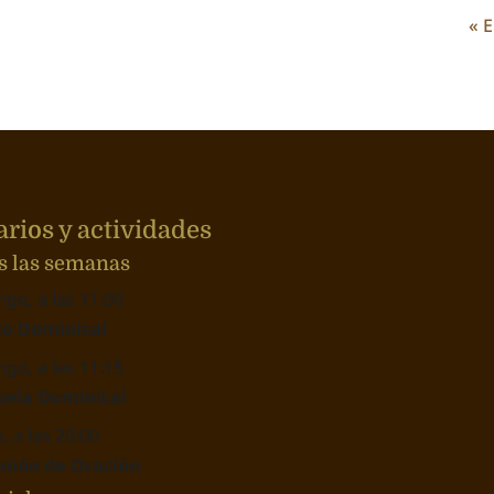
« 
rios y actividades
s las semanas
go, a las 11:00
to Dominical
go, a las 11:15
uela Dominical
, a las 20:00
nión de Oración