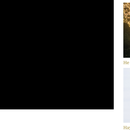
He 
Ha