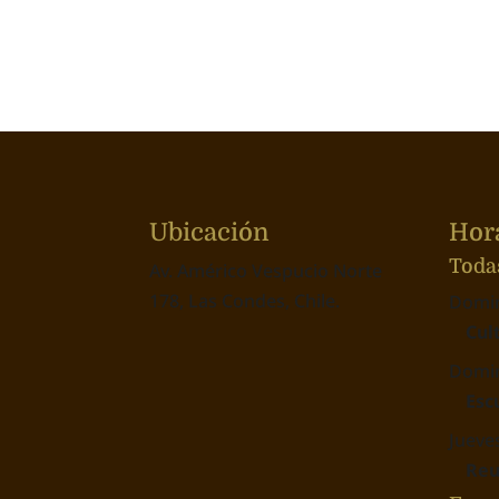
Ubicación
Hora
Toda
Av. Américo Vespucio Norte
178, Las Condes, Chile.
Domin
Cul
Domin
Esc
Jueves
Reu