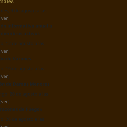
ciales
oles, 9 de agosto a las
(
ver
)
ión informativa anual a
 miembros activos
o, 12 de agosto a las
(
ver
)
ón de Varones
o, 19 de agosto a las
(
ver
)
ón de Damas Menores
go, 20 de agosto a las
(
ver
)
razones de Fuego»
o, 26 de agosto a las
(
ver
)