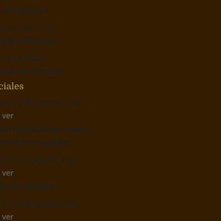
to Dominical
go, a las 11:15
uela Dominical
, a las 20:00
nión de Oración
ciales
oles, 9 de agosto a las
(
ver
)
ión informativa anual a
 miembros activos
o, 12 de agosto a las
(
ver
)
ón de Varones
o, 19 de agosto a las
(
ver
)