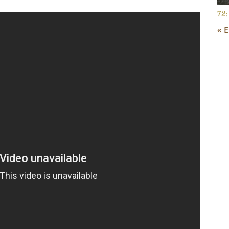
72:
« 