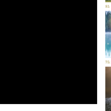
81:
75: