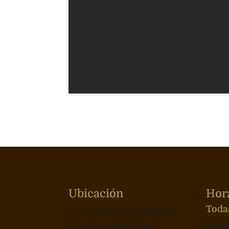
Ubicación
Hora
Toda
Av. Américo Vespucio Norte
178, Las Condes, Chile.
Domin