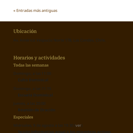
« Entradas más antiguas
Ubicación
Av. Américo Vespucio Norte 178, Las Condes, Chile.
Horarios y actividades
Todas las semanas
Domingo, a las 11:00
Culto Dominical
Domingo, a las 11:15
Escuela Dominical
Jueves, a las 20:00
Reunión de Oración
Especiales
Miércoles, 9 de agosto a las 19:30 (
ver
)
Sesión informativa anual a los miembros activos