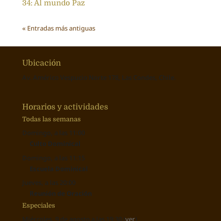
34: Al mundo Paz
« Entradas más antiguas
Ubicación
Av. Américo Vespucio Norte 178, Las Condes, Chile.
Horarios y actividades
Todas las semanas
Domingo, a las 11:00
Culto Dominical
Domingo, a las 11:15
Escuela Dominical
Jueves, a las 20:00
Reunión de Oración
Especiales
Miércoles, 9 de agosto a las 19:30 (
ver
)