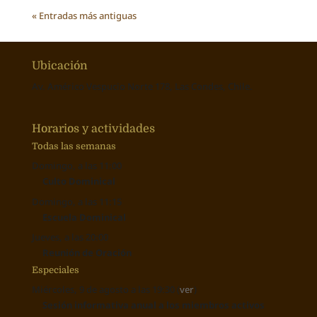
« Entradas más antiguas
Ubicación
Av. Américo Vespucio Norte 178, Las Condes, Chile.
Horarios y actividades
Todas las semanas
Domingo, a las 11:00
Culto Dominical
Domingo, a las 11:15
Escuela Dominical
Jueves, a las 20:00
Reunión de Oración
Especiales
Miércoles, 9 de agosto a las 19:30 (
ver
)
Sesión informativa anual a los miembros activos