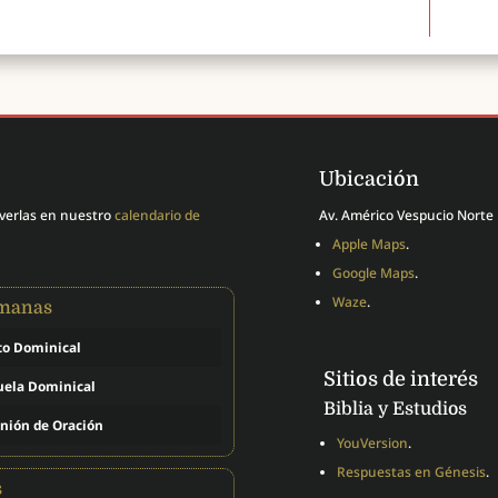
Ubicación
 verlas en nuestro
calendario de
Av. Américo Vespucio Norte 
Apple Maps
.
Google Maps
.
Waze
.
emanas
to Dominical
Sitios de interés
uela Dominical
Biblia y Estudios
nión de Oración
YouVersion
.
Respuestas en Génesis
.
s