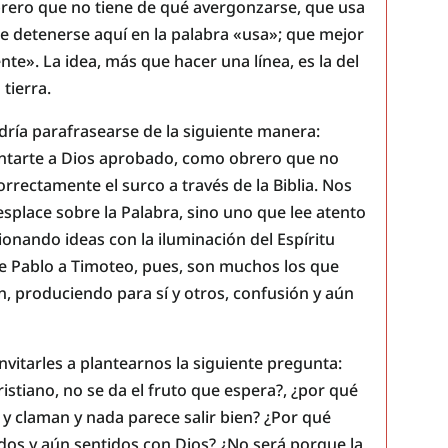
brero que no tiene de qué avergonzarse, que usa
te detenerse aquí en la palabra «usa»; que mejor
nte». La idea, más que hacer una línea, es la del
tierra.
odría parafrasearse de la siguiente manera:
entarte a Dios aprobado, como obrero que no
rrectamente el surco a través de la Biblia. Nos
esplace sobre la Palabra, sino uno que lee atento
ionando ideas con la iluminación del Espíritu
ce Pablo a Timoteo, pues, son muchos los que
en, produciendo para sí y otros, confusión y aún
nvitarles a plantearnos la siguiente pregunta:
ristiano, no se da el fruto que espera?, ¿por qué
y claman y nada parece salir bien? ¿Por qué
dos y aún sentidos con Dios? ¿No será porque la