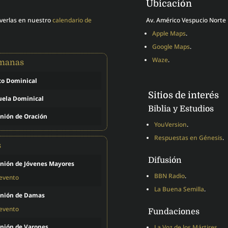
Ubicación
 verlas en nuestro
calendario de
Av. Américo Vespucio Norte 
Apple Maps
.
Google Maps
.
Waze
.
emanas
to Dominical
Sitios de interés
uela Dominical
Biblia y Estudios
nión de Oración
YouVersion
.
Respuestas en Génesis
.
s
Difusión
nión de Jóvenes Mayores
BBN Radio
.
 evento
La Buena Semilla
.
nión de Damas
 evento
Fundaciones
nión de Varones
La Voz de los Mártires
.