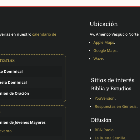
Ubicación
 verlas en nuestro
calendario de
Av. Américo Vespucio Norte 
Apple Maps
.
Google Maps
.
Waze
.
emanas
to Dominical
Sitios de interés
uela Dominical
Biblia y Estudios
nión de Oración
YouVersion
.
Respuestas en Génesis
.
s
Difusión
nión de Jóvenes Mayores
BBN Radio
.
 evento
La Buena Semilla
.