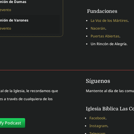
nión de Damas
 evento
Fundaciones
nión de Varones
La Voz de los Mártires
.
 evento
Nacerán
.
Puertas Abiertas
.
Un Rincón de Alegría.
Síguenos
al de la Iglesia, le recordamos que
Mantente al día de las com
 a través de cualquiera de los
Iglesia Bíblica Las C
Facebook
.
ify Podcast
Instagram
.
Telegram
.