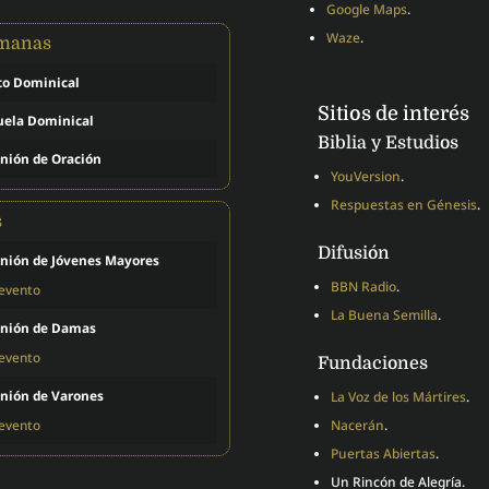
Google Maps
.
Waze
.
emanas
to Dominical
Sitios de interés
uela Dominical
Biblia y Estudios
nión de Oración
YouVersion
.
Respuestas en Génesis
.
s
Difusión
nión de Jóvenes Mayores
BBN Radio
.
 evento
La Buena Semilla
.
nión de Damas
 evento
Fundaciones
nión de Varones
La Voz de los Mártires
.
 evento
Nacerán
.
Puertas Abiertas
.
Un Rincón de Alegría.