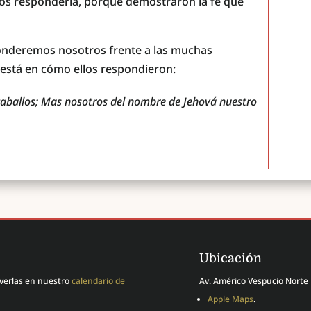
ios respondería, porque demostraron la fe que
ponderemos nosotros frente a las muchas
e está en cómo ellos respondieron:
 caballos; Mas nosotros del nombre de Jehová nuestro
Ubicación
 verlas en nuestro
calendario de
Av. Américo Vespucio Norte 
Apple Maps
.