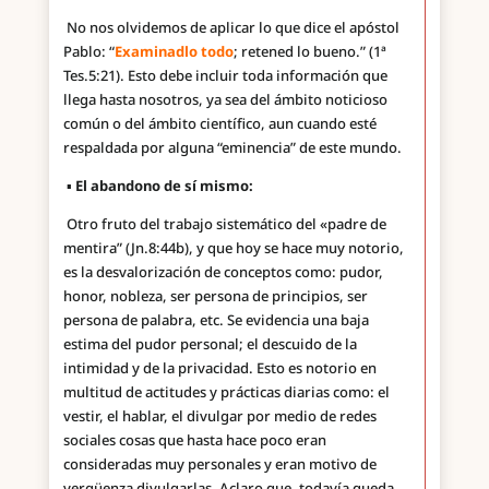
No nos olvidemos de aplicar lo que dice el apóstol
Pablo: “
Examinadlo todo
; retened lo bueno.” (1ª
Tes.5:21). Esto debe incluir toda información que
llega hasta nosotros, ya sea del ámbito noticioso
común o del ámbito científico, aun cuando esté
respaldada por alguna “eminencia” de este mundo.
▪
El abandono de sí mismo:
Otro fruto del trabajo sistemático del «padre de
mentira” (Jn.8:44b), y que hoy se hace muy notorio,
es la desvalorización de conceptos como: pudor,
honor, nobleza, ser persona de principios, ser
persona de palabra, etc. Se evidencia una baja
estima del pudor personal; el descuido de la
intimidad y de la privacidad. Esto es notorio en
multitud de actitudes y prácticas diarias como: el
vestir, el hablar, el divulgar por medio de redes
sociales cosas que hasta hace poco eran
consideradas muy personales y eran motivo de
vergüenza divulgarlas. Aclaro que, todavía queda