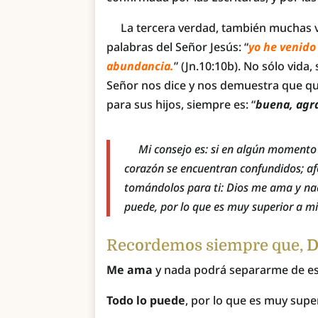
La tercera verdad, también muchas vec
palabras del Señor Jesús: “
yo he venido
abundancia.
” (Jn.10:10b). No sólo vid
Señor nos dice y nos demuestra que qui
para sus hijos, siempre es: “
buena, agra
Mi consejo es: si en algún momento t
corazón se encuentran confundidos; afér
tomándolos para ti: Dios me ama y na
puede, por lo que es muy superior a mi
Recordemos siempre que,
D
Me ama
y nada podrá separarme de e
Todo lo puede
, por lo que es muy supe