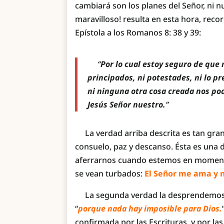
cambiará son los planes del Señor, ni 
maravilloso! resulta en esta hora, reco
Epístola a los Romanos 8: 38 y 39:
“
Por lo cual estoy seguro de que n
principados, ni potestades, ni lo pres
ni ninguna otra cosa creada nos pod
Jesús Señor nuestro.
”
La verdad arriba descrita es tan grand
consuelo, paz y descanso. Ésta es una 
aferrarnos cuando estemos en momento
se vean turbados:
El Señor me ama y 
La segunda verdad la desprendemos de
“
porque nada hay imposible para Dios.
confirmada por las Escrituras, y por las