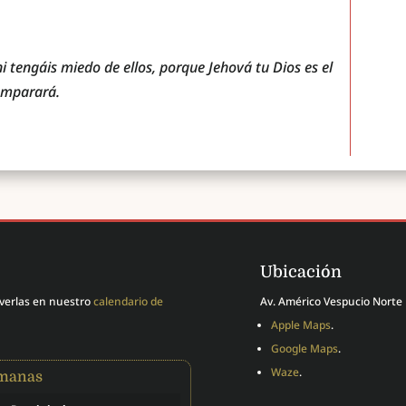
i tengáis miedo de ellos, porque Jehová tu Dios es el
samparará.
Ubicación
 verlas en nuestro
calendario de
Av. Américo Vespucio Norte 
Apple Maps
.
Google Maps
.
Waze
.
emanas