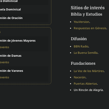
to Dominical
Sitios de interés
uela Dominical
Biblia y Estudios
nión de Oración
YouVersion
.
Respuestas en Génesis
.
s
Difusión
nión de Jóvenes Mayores
BBN Radio
.
 evento
La Buena Semilla
.
nión de Damas
 evento
Fundaciones
nión de Varones
La Voz de los Mártires
.
 evento
Nacerán
.
Puertas Abiertas
.
Un Rincón de Alegría.