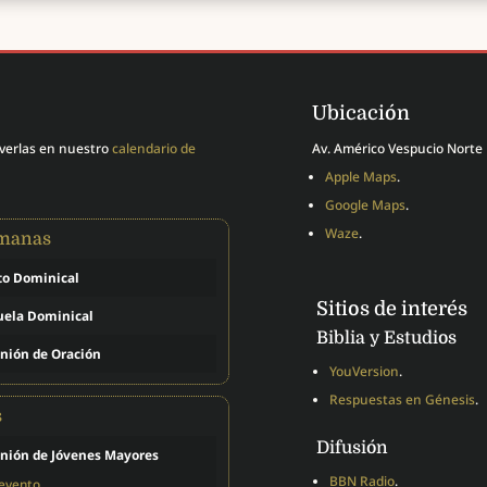
Ubicación
 verlas en nuestro
calendario de
Av. Américo Vespucio Norte 
Apple Maps
.
Google Maps
.
Waze
.
emanas
to Dominical
Sitios de interés
uela Dominical
Biblia y Estudios
nión de Oración
YouVersion
.
Respuestas en Génesis
.
s
Difusión
nión de Jóvenes Mayores
BBN Radio
.
 evento