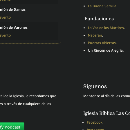
La Buena Semilla
.
nión de Damas
 evento
Fundaciones
nión de Varones
La Voz de los Mártires
.
 evento
Nacerán
.
Puertas Abiertas
.
Un Rincón de Alegría.
Síguenos
al de la Iglesia, le recordamos que
Mantente al día de las com
 a través de cualquiera de los
Iglesia Bíblica Las C
Facebook
.
ify Podcast
Instagram
.