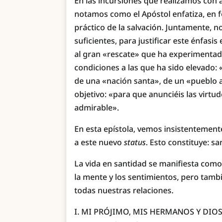
En las incursiones que realizamos con a
notamos como el Apóstol enfatiza, en f
práctico de la salvación. Juntamente,
suficientes, para justificar este énfasi
al gran «rescate» que ha experimentado
condiciones a las que ha sido elevado: 
de una «nación santa», de un «pueblo a
objetivo: «para que anunciéis las virtud
admirable».
En esta epístola, vemos insistentemen
a este nuevo
status
. Esto constituye: sa
La vida en santidad se manifiesta como
la mente y los sentimientos, pero tamb
todas nuestras relaciones.
I. MI PRÓJIMO, MIS HERMANOS Y DIO