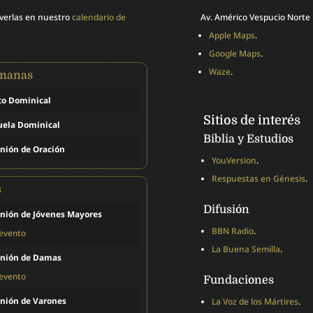
 verlas en nuestro
calendario de
Av. Américo Vespucio Norte 
Apple Maps
.
Google Maps
.
Waze
.
emanas
to Dominical
Sitios de interés
uela Dominical
Biblia y Estudios
nión de Oración
YouVersion
.
Respuestas en Génesis
.
s
Difusión
nión de Jóvenes Mayores
BBN Radio
.
 evento
La Buena Semilla
.
nión de Damas
 evento
Fundaciones
nión de Varones
La Voz de los Mártires
.