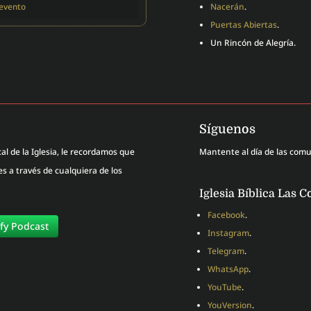
 evento
Nacerán
.
Puertas Abiertas
.
Un Rincón de Alegría.
Síguenos
al de la Iglesia, le recordamos que
Mantente al día de las com
 a través de cualquiera de los
Iglesia Bíblica Las C
Facebook
.
ify Podcast
Instagram
.
Telegram
.
WhatsApp
.
YouTube
.
YouVersion
.