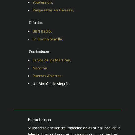
YouVersion
.
Respuestas en Génesis
.
Difusión
BBN Radio
.
La Buena Semilla
.
Fundaciones
La Voz de los Mártires
.
Nacerán
.
Puertas Abiertas
.
Un Rincón de Alegría.
Escúchanos
Si usted se encuentra impedido de asistir al local de la
Iglesia, le recordamos que puede escuchar nuestros