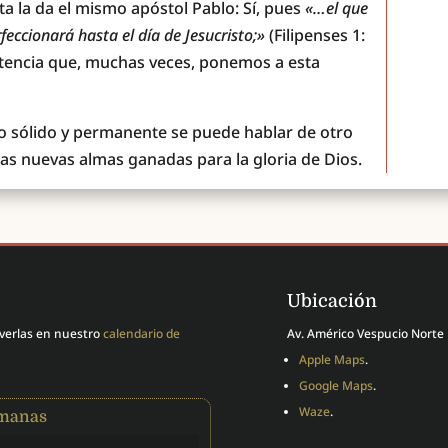
sta la da el mismo apóstol Pablo: Sí, pues
«…el que
eccionará hasta el día de Jesucristo;»
(Filipenses 1:
istencia que, muchas veces, ponemos a esta
 sólido y permanente se puede hablar de otro
las nuevas almas ganadas para la gloria de Dios.
Ubicación
 verlas en nuestro
calendario de
Av. Américo Vespucio Norte 
Apple Maps
.
Google Maps
.
Waze
.
emanas