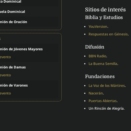
to Dominical
Sitios de interés
uela Dominical
Biblia y Estudios
nión de Oración
YouVersion
.
Respuestas en Génesis
.
s
Difusión
nión de Jóvenes Mayores
BBN Radio
.
 evento
La Buena Semilla
.
nión de Damas
 evento
Fundaciones
nión de Varones
La Voz de los Mártires
.
 evento
Nacerán
.
Puertas Abiertas
.
Un Rincón de Alegría.