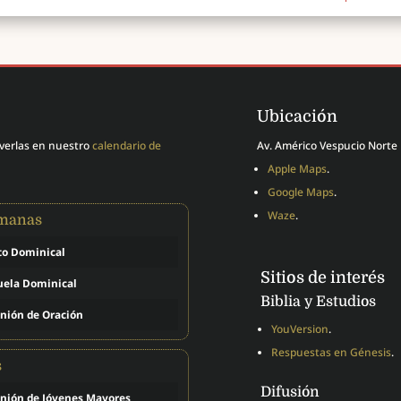
Ubicación
 verlas en nuestro
calendario de
Av. Américo Vespucio Norte 
Apple Maps
.
Google Maps
.
Waze
.
emanas
to Dominical
Sitios de interés
uela Dominical
Biblia y Estudios
nión de Oración
YouVersion
.
Respuestas en Génesis
.
s
Difusión
nión de Jóvenes Mayores