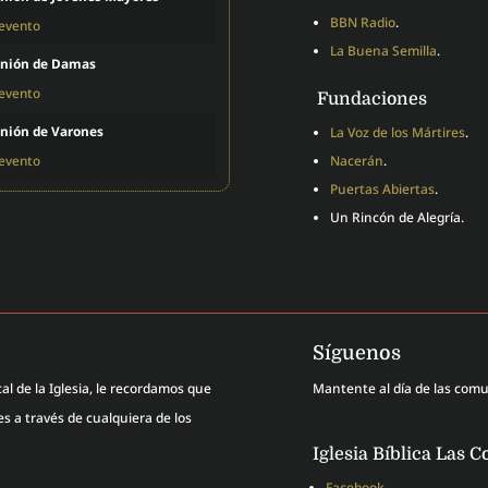
BBN Radio
.
 evento
La Buena Semilla
.
nión de Damas
 evento
Fundaciones
nión de Varones
La Voz de los Mártires
.
 evento
Nacerán
.
Puertas Abiertas
.
Un Rincón de Alegría.
Síguenos
al de la Iglesia, le recordamos que
Mantente al día de las com
 a través de cualquiera de los
Iglesia Bíblica Las C
Facebook
.