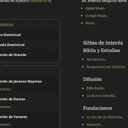
 verlas en nuestro
calendario de
Av. Américo Vespucio Norte 
Apple Maps
.
Google Maps
.
Waze
.
emanas
to Dominical
Sitios de interés
uela Dominical
Biblia y Estudios
nión de Oración
YouVersion
.
Respuestas en Génesis
.
s
Difusión
nión de Jóvenes Mayores
BBN Radio
.
 evento
La Buena Semilla
.
nión de Damas
 evento
Fundaciones
nión de Varones
La Voz de los Mártires
.
 evento
Nacerán
.