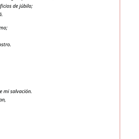
icios de júbilo;
á.
amo;
ostro.
e mi salvación.
an,