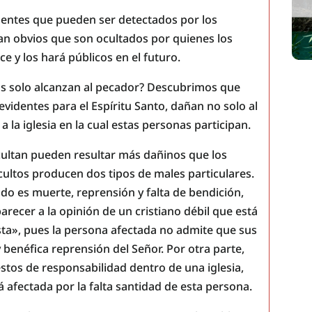
dentes que pueden ser detectados por los
an obvios que son ocultados por quienes los
e y los hará públicos en el futuro.
os solo alcanzan al pecador? Descubrimos que
videntes para el Espíritu Santo, dañan no solo al
a la iglesia en la cual estas personas participan.
cultan pueden resultar más dañinos que los
cultos producen dos tipos de males particulares.
do es muerte, reprensión y falta de bendición,
recer a la opinión de un cristiano débil que está
sta», pues la persona afectada no admite que sus
 y benéfica reprensión del Señor. Por otra parte,
tos de responsabilidad dentro de una iglesia,
á afectada por la falta santidad de esta persona.