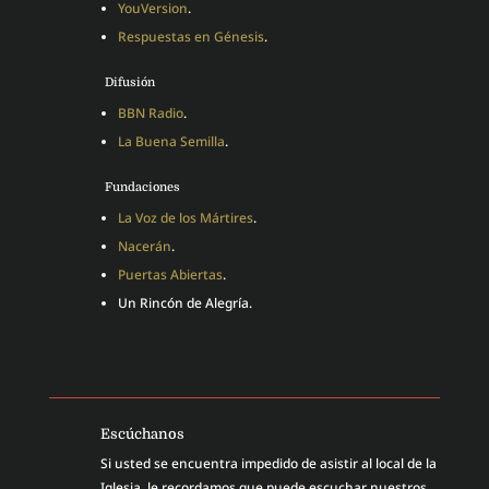
YouVersion
.
Respuestas en Génesis
.
Difusión
BBN Radio
.
La Buena Semilla
.
Fundaciones
La Voz de los Mártires
.
Nacerán
.
Puertas Abiertas
.
Un Rincón de Alegría.
Escúchanos
Si usted se encuentra impedido de asistir al local de la
Iglesia, le recordamos que puede escuchar nuestros