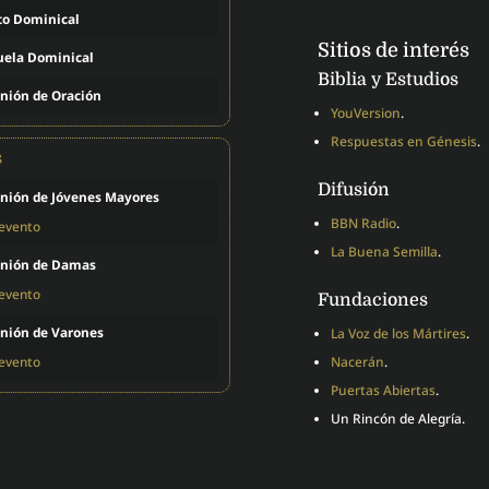
to Dominical
Sitios de interés
uela Dominical
Biblia y Estudios
nión de Oración
YouVersion
.
Respuestas en Génesis
.
s
Difusión
nión de Jóvenes Mayores
BBN Radio
.
 evento
La Buena Semilla
.
nión de Damas
 evento
Fundaciones
nión de Varones
La Voz de los Mártires
.
 evento
Nacerán
.
Puertas Abiertas
.
Un Rincón de Alegría.