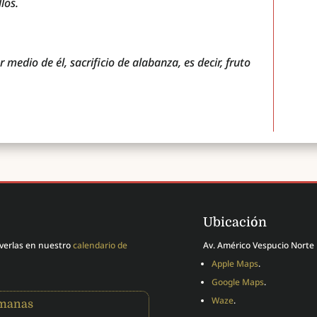
los.
 medio de él, sacrificio de alabanza, es decir, fruto
Ubicación
 verlas en nuestro
calendario de
Av. Américo Vespucio Norte 
Apple Maps
.
Google Maps
.
Waze
.
emanas