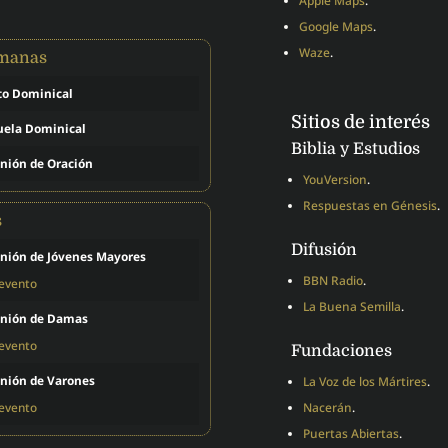
Apple Maps
.
Google Maps
.
Waze
.
emanas
to Dominical
Sitios de interés
uela Dominical
Biblia y Estudios
nión de Oración
YouVersion
.
Respuestas en Génesis
.
s
Difusión
nión de Jóvenes Mayores
BBN Radio
.
 evento
La Buena Semilla
.
nión de Damas
 evento
Fundaciones
nión de Varones
La Voz de los Mártires
.
 evento
Nacerán
.
Puertas Abiertas
.