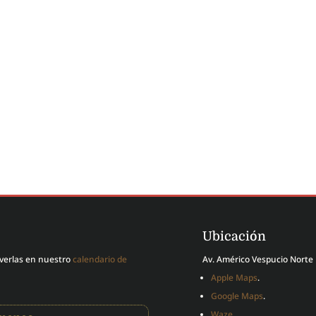
Ubicación
 verlas en nuestro
calendario de
Av. Américo Vespucio Norte 
Apple Maps
.
Google Maps
.
Waze
.