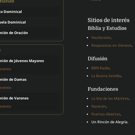
emanas
to Dominical
Sitios de interés
uela Dominical
Biblia y Estudios
nión de Oración
YouVersion
.
Respuestas en Génesis
.
s
Difusión
nión de Jóvenes Mayores
BBN Radio
.
 evento
La Buena Semilla
.
nión de Damas
 evento
Fundaciones
nión de Varones
La Voz de los Mártires
.
 evento
Nacerán
.
Puertas Abiertas
.
Un Rincón de Alegría.