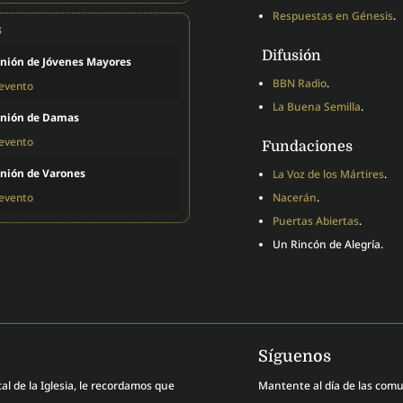
Respuestas en Génesis
.
s
Difusión
nión de Jóvenes Mayores
BBN Radio
.
 evento
La Buena Semilla
.
nión de Damas
 evento
Fundaciones
nión de Varones
La Voz de los Mártires
.
 evento
Nacerán
.
Puertas Abiertas
.
Un Rincón de Alegría.
Síguenos
al de la Iglesia, le recordamos que
Mantente al día de las com