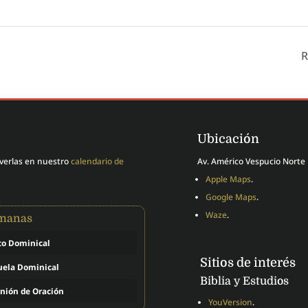
R
Ubicación
 verlas en nuestro
calendario de
Av. Américo Vespucio Norte 
Apple Maps
.
Google Maps
.
Waze
.
emanas
to Dominical
Sitios de interés
uela Dominical
Biblia y Estudios
nión de Oración
YouVersion
.