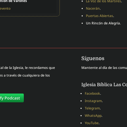
nión de Varones
La Voz de los Mártires
.
 evento
Nacerán
.
Puertas Abiertas
.
Un Rincón de Alegría.
Síguenos
al de la Iglesia, le recordamos que
Mantente al día de las com
 a través de cualquiera de los
Iglesia Bíblica Las C
Facebook
.
ify Podcast
Instagram
.
Telegram
.
WhatsApp
.
YouTube
.