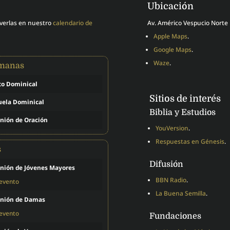
Ubicación
 verlas en nuestro
calendario de
Av. Américo Vespucio Norte 
Apple Maps
.
Google Maps
.
Waze
.
emanas
to Dominical
Sitios de interés
uela Dominical
Biblia y Estudios
nión de Oración
YouVersion
.
Respuestas en Génesis
.
s
Difusión
nión de Jóvenes Mayores
BBN Radio
.
 evento
La Buena Semilla
.
nión de Damas
 evento
Fundaciones